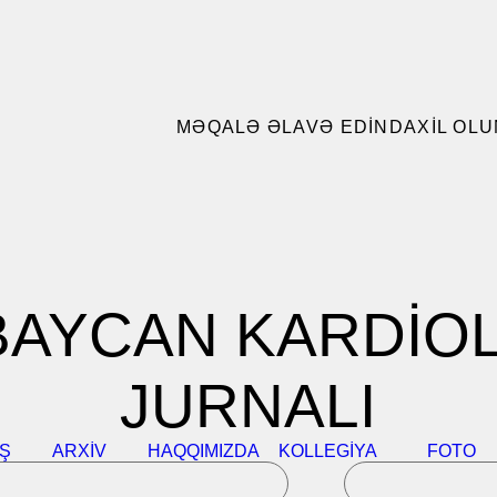
MƏQALƏ ƏLAVƏ EDIN
DAXIL OLU
AYCAN KARDİO
JURNALI
IŞ
ARXIV
HAQQIMIZDA
KOLLEGIYA
FOTO