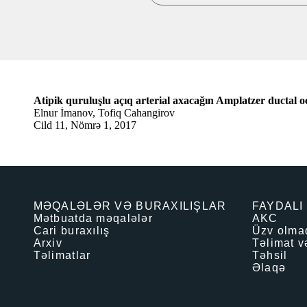
Atipik quruluşlu açıq arterial axacağın Amplatzer ductal o
Elnur İmanov, Tofiq Cahangirov
Cild 11, Nömrə 1, 2017
MƏQALƏLƏR VƏ BURAXILIŞLAR
FAYDALI
Mətbuatda məqalələr
AKC
Cari buraxılış
Üzv olma
Arxiv
Təlimat v
Təlimatlar
Təhsil
Əlaqə