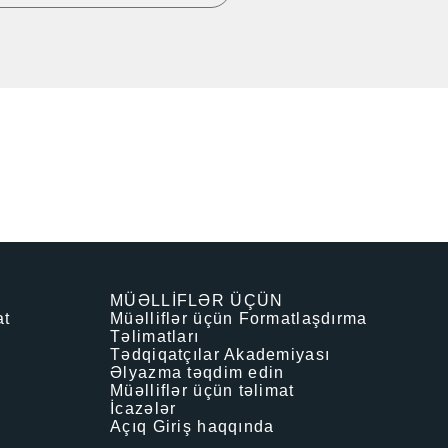
MÜƏLLİFLƏR ÜÇÜN
at
Müəlliflər üçün Formatlaşdırma
Təlimatları
Tədqiqatçılar Akademiyası
Əlyazma təqdim edin
Müəlliflər üçün təlimat
İcazələr
Açıq Giriş haqqında