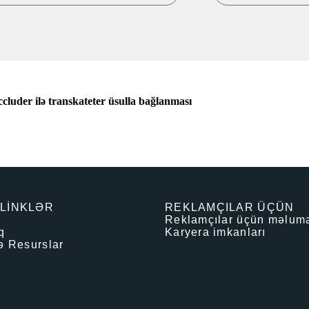
ccluder ilə transkateter üsulla bağlanması
 LİNKLƏR
REKLAMÇILAR ÜÇÜN
Reklamçılar üçün məlum
q
Karyera imkanları
ə Resurslar