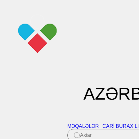
AZƏRB
MƏQALƏLƏR
CARI BURAXIL