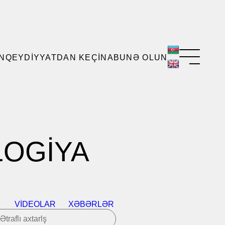
N
QEYDIYYATDAN KEÇIN
ABUNƏ OLUN
LOGİYA
VIDEOLAR
XƏBƏRLƏR
Ətraflı axtarlş