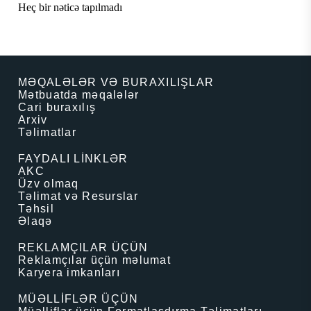
Heç bir nəticə tapılmadı
MƏQALƏLƏR VƏ BURAXILIŞLAR
Mətbuatda məqalələr
Cari buraxılış
Arxiv
Təlimatlar
FAYDALI LİNKLƏR
AKC
Üzv olmaq
Təlimat və Resurslar
Təhsil
Əlaqə
REKLAMÇILAR ÜÇÜN
Reklamçılar üçün məlumat
Karyera imkanları
MÜƏLLİFLƏR ÜÇÜN