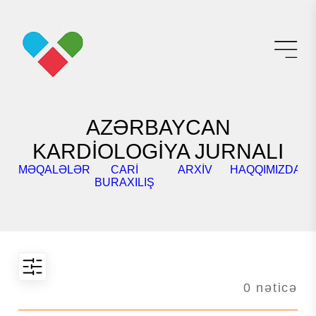
AZƏRBAYCAN
KARDİOLOGİYA JURNALI
MƏQALƏLƏR
CARI
ARXIV
HAQQIMIZDA
K
BURAXILIŞ
0 nəticə