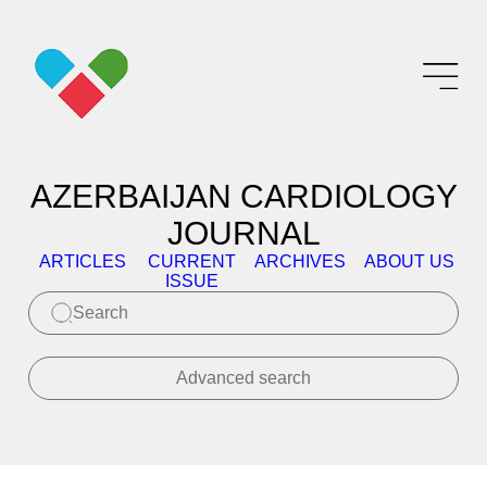
AZERBAIJAN CARDIOLOGY
JOURNAL
ARTICLES
CURRENT
ARCHIVES
ABOUT US
E
ISSUE
Advanced search