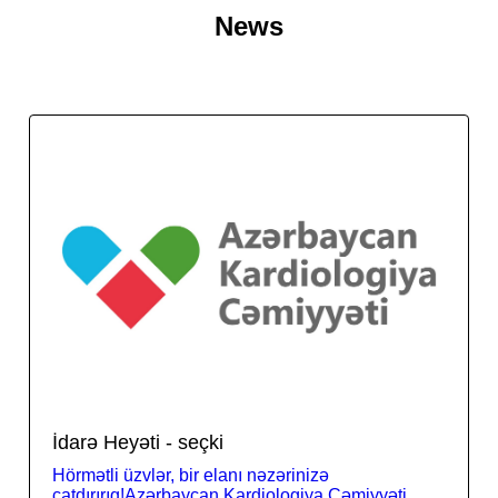
News
İdarə Heyəti - seçki
Hörmətli üzvlər, bir elanı nəzərinizə
çatdırırıq!Azərbaycan Kardiologiya Cəmiyyəti